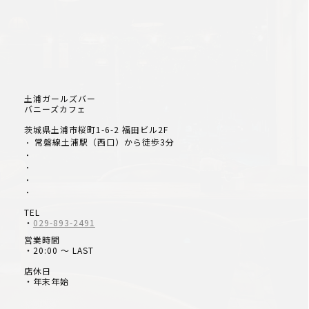
土浦ガールズバー
バニーズカフェ
茨城県土浦市桜町1-6-2 福田ビル2F
常磐線土浦駅（西口）から徒歩3分
・
・
・
・
・
TEL
・
029-893-2491
営業時間
・20:00 ～ LAST
店休日
・年末年始